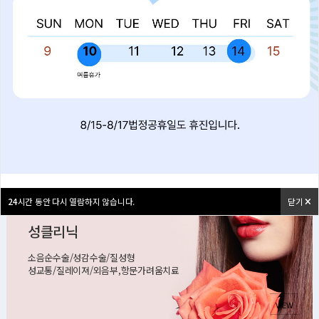
진료분야 안내
아름답고 건강한 여성의 선택 연세펠리체여성의원
산부인과클리닉
여성검진/갱년기클리닉/요실금 관리
VIEW
24
24
시간 동안 다시 열람하지 않습니다.
시간 동안 다시 열람하지 않습니다.
닫기
닫기
성클리닉
소음순수술/성감수술/질성형
성교통/질레이져/외음부,항문가려움치료
VIEW