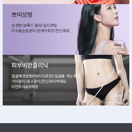
쁘띠성형
눈성형/보톡스 필러/실리프팅
비수술눈밑관리/반영구화장/전신제모
VIEW
피부비만클리닉
얼굴재생요법(PRP/리쥬란)/얼굴몸 색소제거
기미관리/모공관리/전신레이저제모
비만주사&약처방
VIEW